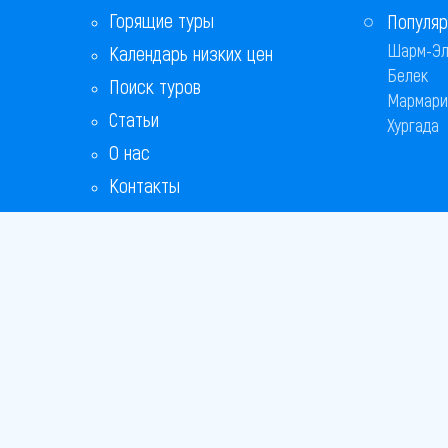
Горящие туры
Популяр
Шарм-Эл
Календарь низких цен
Белек
Поиск туров
Мармари
Статьи
Хургада
О нас
Контакты
Бонусная программа
Ответы на популярные вопросы
Copyright
Bronix 20
Сайт не я