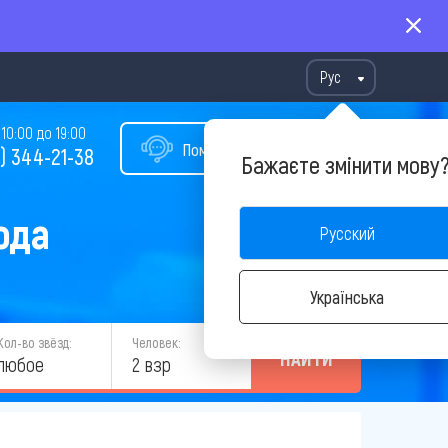
Рус
10:00 до 19:00
Помощь в подборе тура
) 344-21-38
Бажаєте змінити мову
ода
Русский
Українська
Кол-во звёзд:
Человек:
НАЙТИ
любое
2 взр