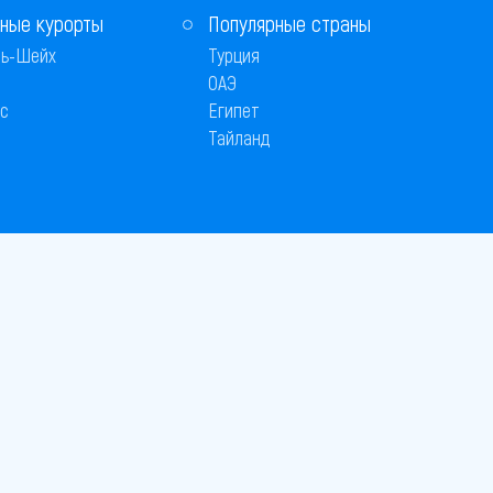
ные курорты
Популярные страны
ь-Шейх
Турция
ОАЭ
с
Египет
Тайланд
Способы оплаты
 © 2005–2026
26
вляется публичной офертой