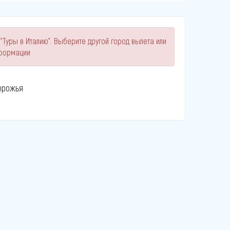
"Туры в Италию". Выберите другой город вылета или
нформации
орожья