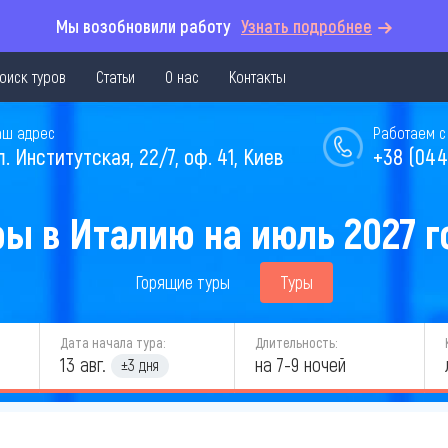
Мы возобновили работу
Узнать подробнее
оиск туров
Статьи
О нас
Контакты
аш адрес
Работаем с 
л. Институтская, 22/7, оф. 41, Киев
+38 (044
ры в Италию на июль 2027 г
Горящие туры
Туры
Дата начала тура:
Длительность:
13 авг.
на 7-9 ночей
±3 дня