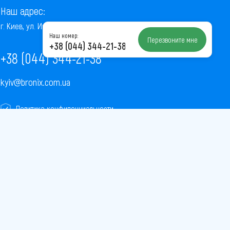
Наш адрес:
г. Киев, ул. Институтская, 22/7, оф. 41
Наш номер:
Перезвоните мне
+38 (044) 344-21-38
+38 (044) 344-21-38
kyiv@bronix.com.ua
Политика конфиденциальности
Пользовательское соглашение
Публичная оферта
Карта сайта
Скачать
Скачать
приложение
приложение
в
в
AppStore
PlayMarket