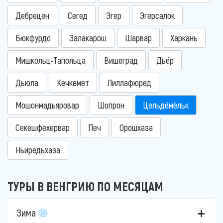
Дебрецен
Сегед
Эгер
Эгерсалок
Бюкфурдо
Залакарош
Шарвар
Харкань
Мишкольц-Тапольца
Вишеград
Дьёр
Дьюла
Кечкемет
Лиллафюред
Мошонмадьяровар
Шопрон
Цельдёмёльк
Секешфехервар
Печ
Орошхаза
Ньиредьхаза
ТУРЫ В ВЕНГРИЮ ПО МЕСЯЦАМ
Зима