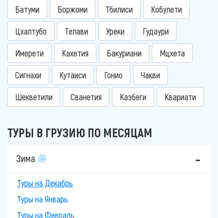
Батуми
Боржоми
Тбилиси
Кобулети
Цхалтубо
Телави
Уреки
Гудаури
Имерети
Кахетия
Бакуриани
Мцхета
Сигнахи
Кутаиси
Гонио
Чакви
Шекветили
Сванетия
Казбеги
Квариати
ТУРЫ В ГРУЗИЮ ПО МЕСЯЦАМ
Зима
Туры на Декабрь
Туры на Январь
Туры на Февраль