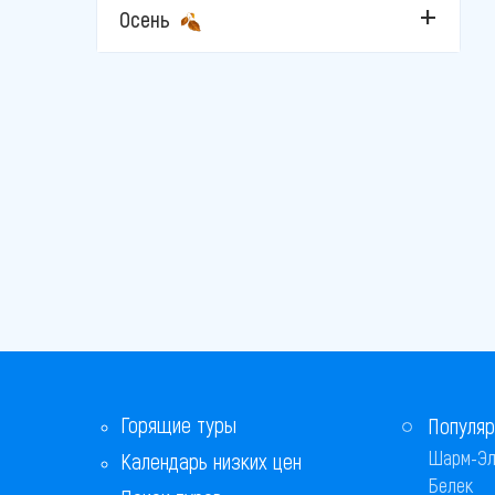
Осень
Горящие туры
Популяр
Шарм-Эл
Календарь низких цен
Белек