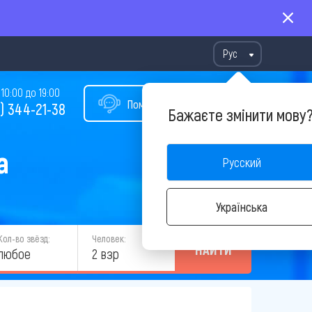
Рус
10:00 до 19:00
Помощь в подборе тура
) 344-21-38
Бажаєте змінити мову
а
Русский
Українська
Кол-во звёзд:
Человек:
НАЙТИ
любое
2 взр