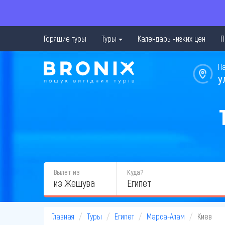
Горящие туры
Туры
Календарь низких цен
П
Н
у
Вылет из
Куда?
из Жешува
Главная
Туры
Египет
Марса-Алам
Киев