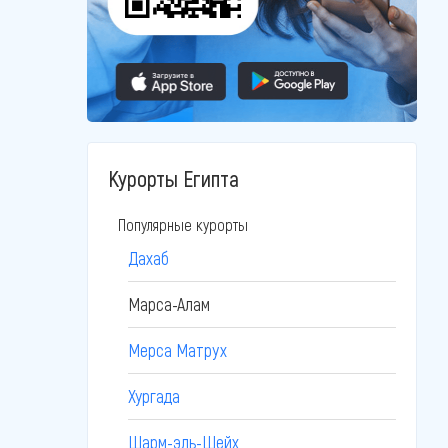
Курорты Египта
Популярные курорты
Дахаб
Марса-Алам
Мерса Матрух
Хургада
Шарм-эль-Шейх