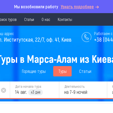
Мы возобновили работу
Узнать подробнее
оиск туров
Статьи
О нас
Контакты
аш адрес
Работаем с 
л. Институтская, 22/7, оф. 41, Киев
+38 (044
Туры в Марса-Алам из Киев
Горящие туры
Туры
Статьи
Дата начала тура:
Длительность:
14 авг.
на 7-9 ночей
±3 дня