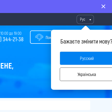
Рус
10:00 до 19:00
Помощь в подборе тура
) 344-21-38
Бажаєте змінити мову
Русский
ЕНЕ,
Українська