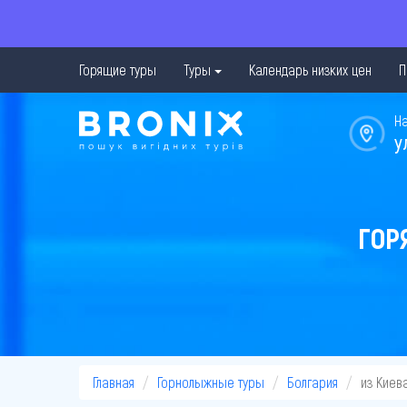
Горящие туры
Туры
Календарь низких цен
П
Н
у
ГОР
Главная
Горнолыжные туры
Болгария
из Киев