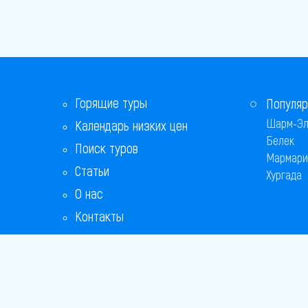
Горящие туры
Популяр
Шарм-Эл
Календарь низких цен
Белек
Поиск туров
Мармари
Статьи
Хургада
О нас
Контакты
Бонусная программа
Ответы на популярные вопросы