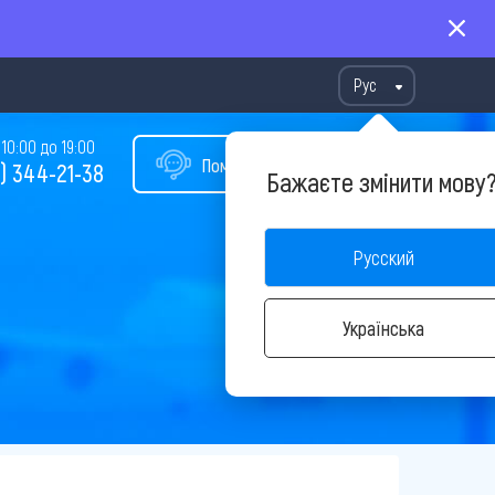
Рус
10:00 до 19:00
Помощь в подборе тура
) 344-21-38
Бажаєте змінити мову
Русский
Українська