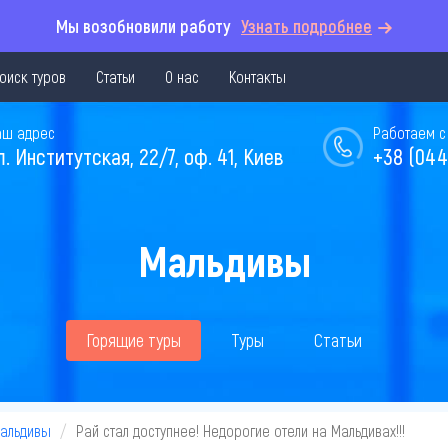
Мы возобновили работу
Узнать подробнее
оиск туров
Статьи
О нас
Контакты
аш адрес
Работаем с 
л. Институтская, 22/7, оф. 41, Киев
+38 (044
Мальдивы
Горящие туры
Туры
Статьи
Мальдивы
Рай стал доступнее! Недорогие отели на Мальдивах!!!