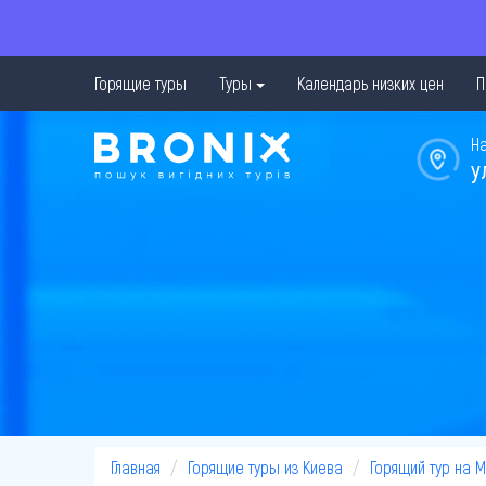
Горящие туры
Туры
Календарь низких цен
П
Н
у
Главная
Горящие туры из Киева
Горящий тур на 