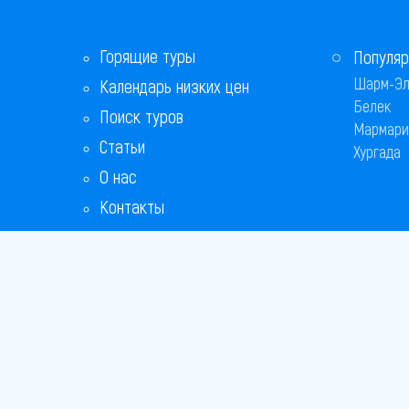
Горящие туры
Популяр
Шарм-Эл
Календарь низких цен
Белек
Поиск туров
Мармари
Статьи
Хургада
О нас
Контакты
Бонусная программа
Ответы на популярные вопросы
Copyright
Bronix 20