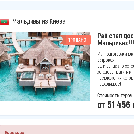
Мальдивы из Киева
Рай стал дос
ПРОДАНО
Мальдивах!!
Мы подготовили для
островах!
Если вы давно хоте
хотелось тратить м
предложения которы
подходящее!
Стоимость туров:
от 51 456 
Внимание!