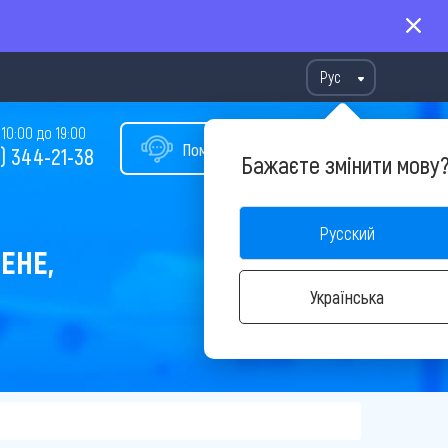
Рус
10:00 до 19:00
Помощь в подборе тура
) 344-21-38
Бажаєте змінити мову
Русский
ЕНЕ,
Українська