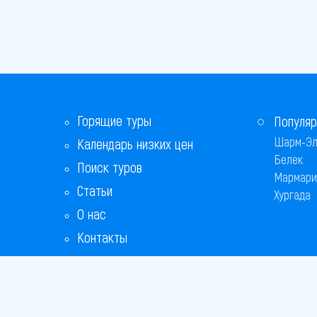
Горящие туры
Популяр
Шарм-Эл
Календарь низких цен
Белек
Поиск туров
Мармари
Статьи
Хургада
О нас
Контакты
Бонусная программа
Ответы на популярные вопросы