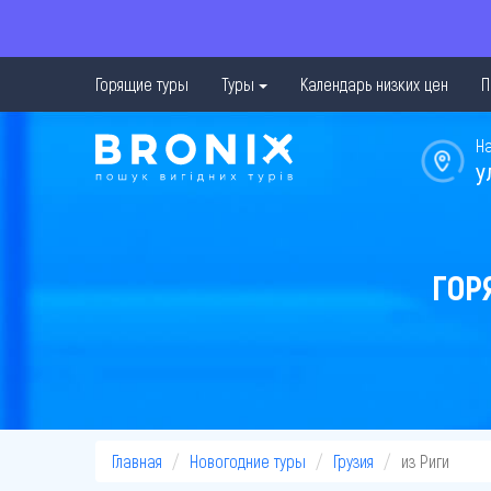
Горящие туры
Туры
Календарь низких цен
П
Н
у
ГОР
Главная
Новогодние туры
Грузия
из Риги