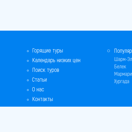
Горящие туры
Популяр
Шарм-Эл
Календарь низких цен
Белек
Поиск туров
Мармари
Статьи
Хургада
О нас
Контакты
Бонусная программа
Ответы на популярные вопросы