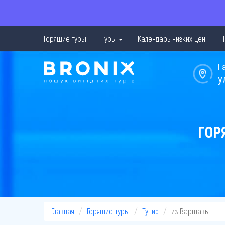
Горящие туры
Туры
Календарь низких цен
П
Н
у
ГОР
Главная
Горящие туры
Тунис
из Варшавы