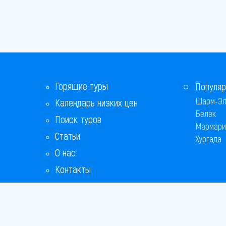
Горящие туры
Популяр
Шарм-Эл
Календарь низких цен
Белек
Поиск туров
Мармари
Статьи
Хургада
О нас
Контакты
Бонусная программа
Ответы на популярные вопросы