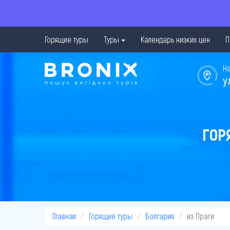
Горящие туры
Туры
Календарь низких цен
П
Н
у
ГОР
Главная
Горящие туры
Болгария
из Праги