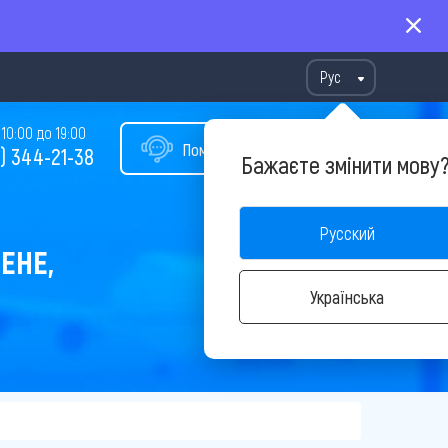
Рус
10:00 до 19:00
Помощь в подборе тура
) 344-21-38
Бажаєте змінити мову
Русский
ЕНЕ,
Українська