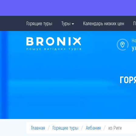
Горящие туры
Туры
Календарь низких цен
П
Н
у
ГОР
Главная
Горящие туры
Албания
из Риги