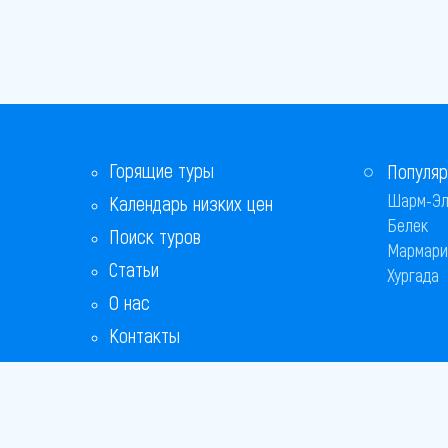
Горящие туры
Популяр
Шарм-Эл
Календарь низких цен
Белек
Поиск туров
Мармари
Статьи
Хургада
О нас
Контакты
Бонусная программа
Ответы на популярные вопросы