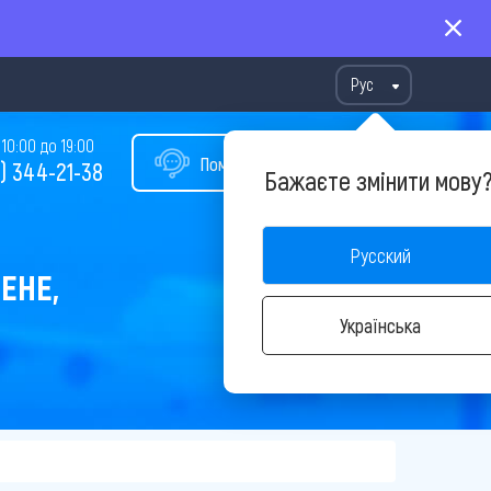
Рус
10:00 до 19:00
Помощь в подборе тура
) 344-21-38
Бажаєте змінити мову
Русский
ЕНЕ,
Українська