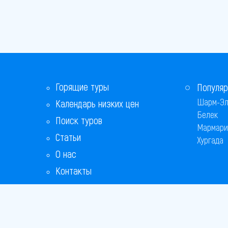
Горящие туры
Популяр
Шарм-Эл
Календарь низких цен
Белек
Поиск туров
Мармари
Статьи
Хургада
О нас
Контакты
Бонусная программа
Ответы на популярные вопросы