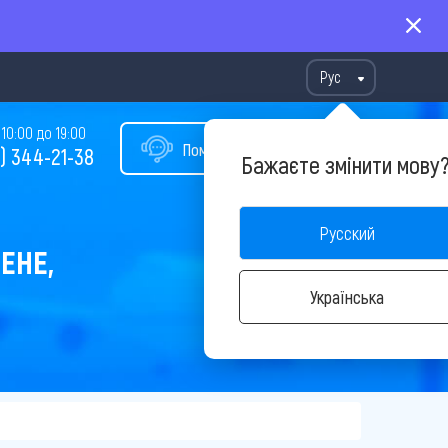
Рус
10:00 до 19:00
Помощь в подборе тура
) 344-21-38
Бажаєте змінити мову
Русский
ЕНЕ,
Українська