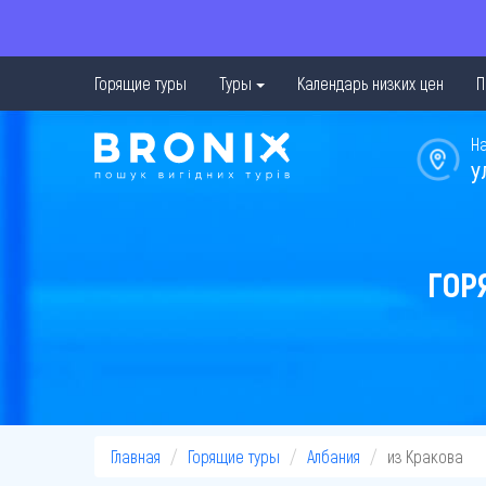
Горящие туры
Туры
Календарь низких цен
П
Н
у
ГОР
Главная
Горящие туры
Албания
из Кракова