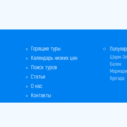
Горящие туры
Популяр
Шарм-Эл
Календарь низких цен
Белек
Поиск туров
Мармари
Статьи
Хургада
О нас
Контакты
Бонусная программа
Ответы на популярные вопросы