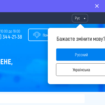
Рус
10:00 до 19:00
Помощь в подборе тура
) 344-21-38
Бажаєте змінити мову
Русский
ЕНЕ,
Українська