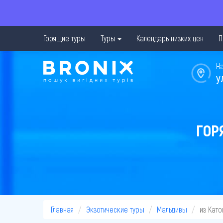
Горящие туры
Туры
Календарь низких цен
П
Н
у
ГОР
Главная
Экзотические туры
Мальдивы
из Кат