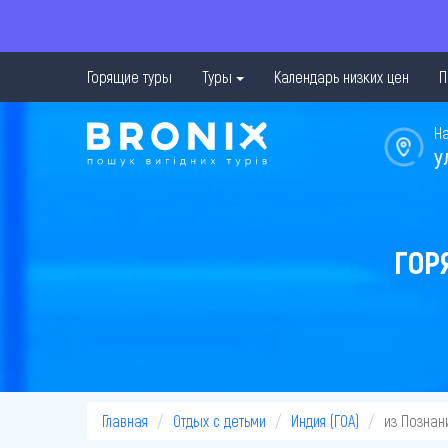
Горящие туры
Туры
Календарь низких цен
П
Н
у
ГОР
Главная
Отдых с детьми
Индия (ГОА)
из Познан