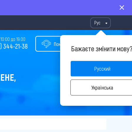
Рус
10:00 до 19:00
Помощь в подборе тура
) 344-21-38
Бажаєте змінити мову
Русский
ЕНЕ,
Українська