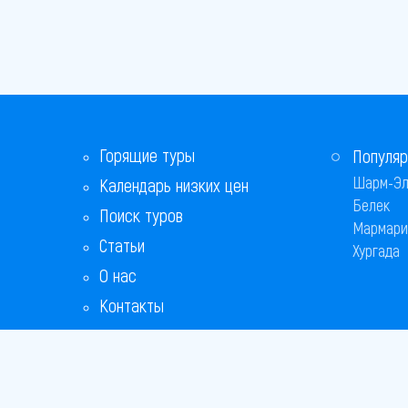
Горящие туры
Популяр
Шарм-Эл
Календарь низких цен
Белек
Поиск туров
Мармари
Статьи
Хургада
О нас
Контакты
Бонусная программа
Ответы на популярные вопросы