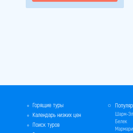
Горящие туры
Популяр
Шарм-Эл
Календарь низких цен
Белек
Поиск туров
Мармари