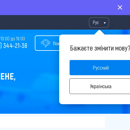
Рус
10:00 до 19:00
Помощь в подборе тура
) 344-21-38
Бажаєте змінити мову
Русский
ЕНЕ,
Українська