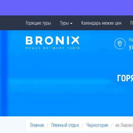
Горящие туры
Туры
Календарь низких цен
П
Н
у
ГОР
Главная
Пляжный отдых
Черногория
из Львов