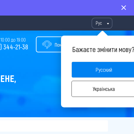
Рус
10:00 до 19:00
Помощь в подборе тура
) 344-21-38
Бажаєте змінити мову
Русский
ЕНЕ,
Українська