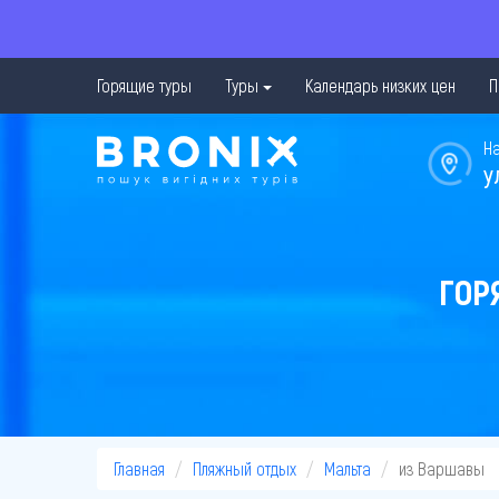
Горящие туры
Туры
Календарь низких цен
П
Н
у
ГОР
Главная
Пляжный отдых
Мальта
из Варшавы