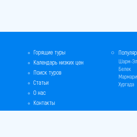
Горящие туры
Популяр
Шарм-Эл
Календарь низких цен
Белек
Поиск туров
Мармари
Статьи
Хургада
О нас
Контакты
Бонусная программа
Ответы на популярные вопросы