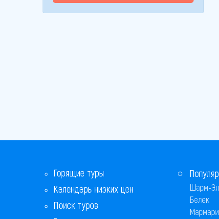
Горящие туры
Популяр
Шарм-Эл
Календарь низких цен
Белек
Поиск туров
Мармари