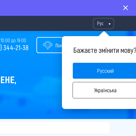
Рус
10:00 до 19:00
Помощь в подборе тура
) 344-21-38
Бажаєте змінити мову
Русский
ЕНЕ,
Українська