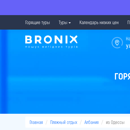
Горящие туры
Туры
Календарь низких цен
П
Н
у
ГОР
Главная
Пляжный отдых
Албания
из Одессы