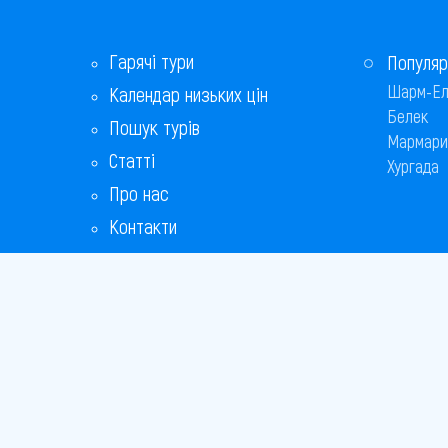
Гарячі тури
Популяр
Шарм-Ел
Календар низьких цін
Белек
Пошук турів
Мармари
Статті
Хургада
Про нас
Контакти
Бонусна програма
Відповіді на популярні питання
Copyright
Bronix 20