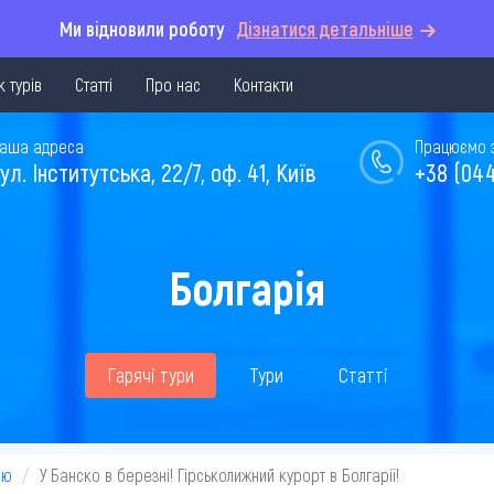
Ми відновили роботу
Дізнатися детальніше
 турів
Статті
Про нас
Контакти
аша адреса
Працюємо з 
ул. Інститутська, 22/7, оф. 41, Київ
+38 (044
Болгарія
Гарячі тури
Тури
Статті
ію
У Банско в березні! Гірськолижний курорт в Болгарії!