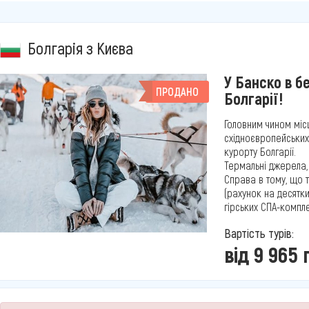
Болгарія з Києва
У Банско в б
ПРОДАНО
Болгарії!
Головним чином міс
східноєвропейських 
курорту Болгарії.
Термальні джерела,
Справа в тому, що т
(рахунок на десятки,
гірських СПА-комплек
Вартість турів:
від 9 965 