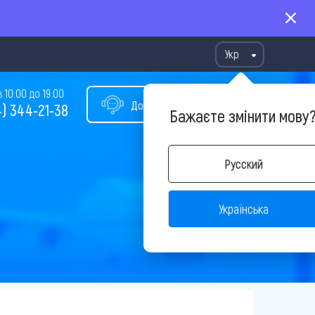
Укр
10:00 до 19:00
Допомога у виборі туру
) 344-21-38
Бажаєте змінити мову
Русский
Українська