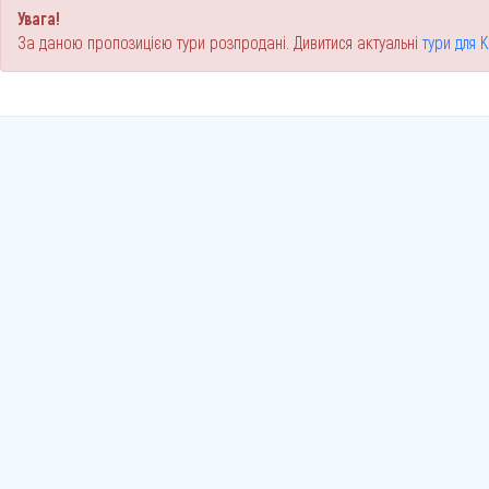
Увага!
За даною пропозицією тури розпродані. Дивитися актуальні
тури для 