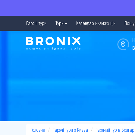
Гарячі тури
Тури
Календар низьких цін
Пошук
Н
в
Головна
Гарячі тури з Києва
Гарячий тур в Болгар