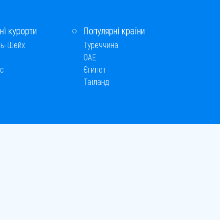
ні курорти
Популярні країни
ь-Шейх
Туреччина
ОАЕ
с
Єгипет
Таїланд
Способи оплати
 © 2005–2026
26