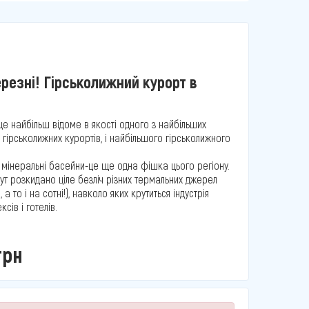
ерезні! Гірськолижний курорт в
це найбільш відоме в якості одного з найбільших
гірськолижних курортів, і найбільшого гірськолижного
 мінеральні басейни-це ще одна фішка цього регіону.
ут розкидано ціле безліч різних термальних джерел
 а то і на сотні!), навколо яких крутиться індустрія
сів і готелів.
грн