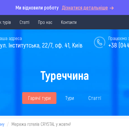
Ми відновили роботу
Дізнатися детальніше
 турів
Статті
Про нас
Контакти
аша адреса
Працюємо з 
ул. Інститутська, 22/7, оф. 41, Київ
+38 (044
Туреччина
Гарячі тури
Тури
Статті
ину
Мережа готелів CRYSTAL у жовтні!