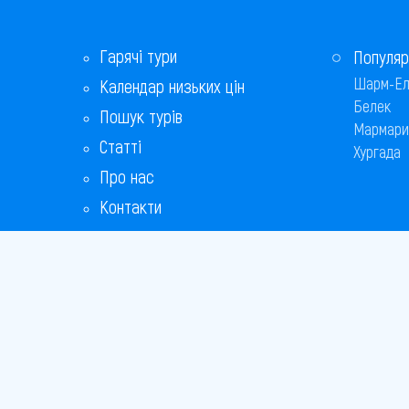
Гарячі тури
Популяр
Шарм-Ел
Календар низьких цін
Белек
Пошук турів
Мармари
Статті
Хургада
Про нас
Контакти
Бонусна програма
Відповіді на популярні питання
Copyright
Bronix 20