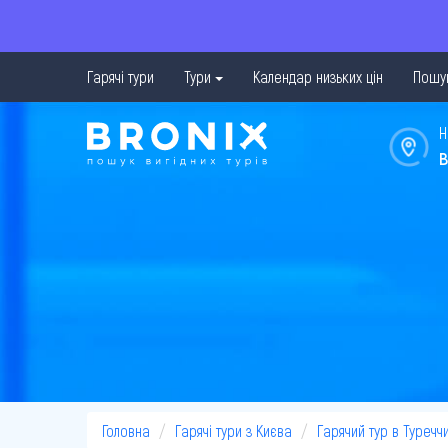
Гарячі тури
Тури
Календар низьких цін
Пошук
Н
в
Головна
Гарячі тури з Києва
Гарячий тур в Туречч