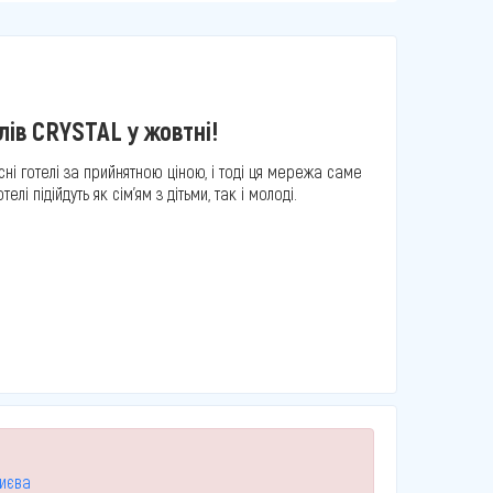
ів CRYSTAL у жовтні!
ні готелі за прийнятною ціною, і тоді ця мережа саме
елі підійдуть як сім'ям з дітьми, так і молоді.
Києва