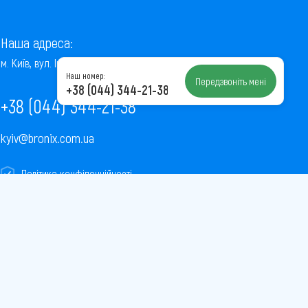
Наша адреса:
м. Київ, вул. Інститутська, 22/7, оф. 41
Наш номер:
Передзвоніть мені
+38 (044) 344-21-38
+38 (044) 344-21-38
kyiv@bronix.com.ua
Політика конфіденційності
Пользовательское соглашение
Публічна оферта
Карта сайту
Завантажити
Завантажити
додаток
додаток
в
в
AppStore
PlayMarket