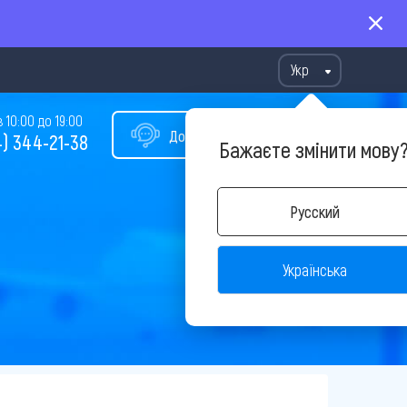
Укр
10:00 до 19:00
Допомога у виборі туру
) 344-21-38
Бажаєте змінити мову
Русский
Українська