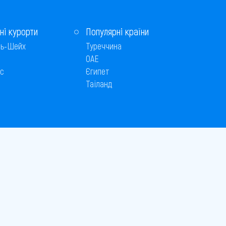
ні курорти
Популярні країни
ь-Шейх
Туреччина
ОАЕ
с
Єгипет
Таїланд
Способи оплати
 © 2005–2026
26