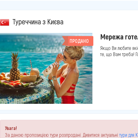
Туреччина з Києва
Мережа готел
ПРОДАНО
Якщо Ви любите якіс
те, що Вам треба! Гот
Увага!
За даною пропозицією тури розпродані. Дивитися актуальні
тури для 