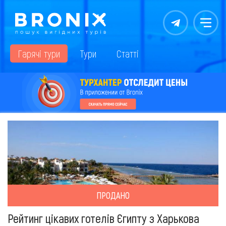
Контакты
Меню
Гарячі тури
Тури
Статті
ПРОДАНО
Рейтинг цікавих готелів Єгипту з Харькова