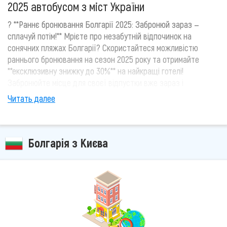
2025 автобусом з міст України
? **Раннє бронювання Болгарії 2025: Забронюй зараз —
сплачуй потім!** Мрієте про незабутній відпочинок на
сонячних пляжах Болгарії? Скористайтеся можливістю
раннього бронювання на сезон 2025 року та отримайте
**ексклюзивну знижку до 30%** на найкращі готелі!
Забронюйте місце для своєї відпустки вже зараз і
насолоджуйтеся вигідними умовами: ✨ **Передплата лише
Читать далее
500 гривень** — обирайте готель і тур, а решту суми
сплатите пізніше, коли це буде зручно для вас! ✨ **Знижки
до 30%** — доступ до спеціальних пропозицій і найкращих
номерів! ✨ **Відпочинок без зайвих клопотів** —
Болгарія з Києва
насолоджуйтесь процесом підготовки до відпустки, знаючи,
що ваш відпочинок вже заброньовано за вигідними умовами.
Не відкладайте свою мрію — обирайте свій ідеальний готель
у Болгарії вже зараз, поки діють знижки!