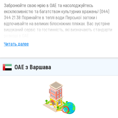
Забронюйте свою мрію в ОАЕ та насолоджуйтесь
ексклюзивністю та багатством культурних вражень! (044)
344 21 38 Поринайте в теплі води Перської затоки і
відпочивайте на великих білосніжних пляжах. Вас зустріне
вишуканий сервіс та гостинність, які визначають стандарти
розкоші в ОАЕ.
Читать далее
ОАЕ з Варшава