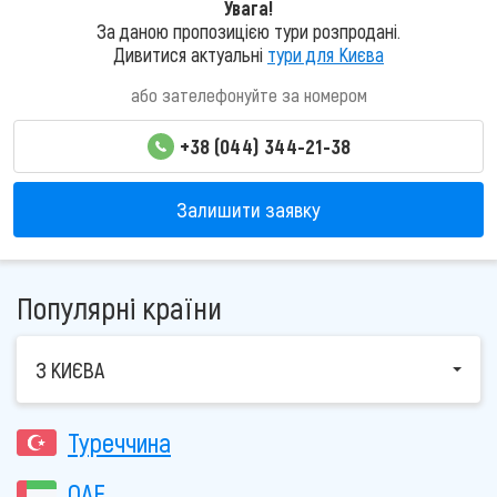
Увага!
екскурсій. Не упустіть можливість зануритися в атмосферу
За даною пропозицією тури розпродані.
справжнього відпочинку та пізнання! Замовляйте свою
Дивитися актуальні
тури для Києва
турпутівку зараз та готуйтеся до пригод у Болгарії!
або зателефонуйте за номером
+38 (044) 344-21-38
Залишити заявку
Популярні країни
З КИЄВА
Туреччина
ОАЕ