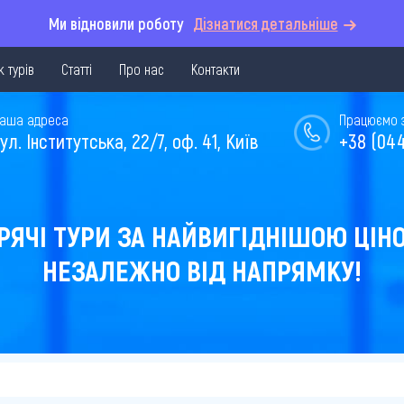
Ми відновили роботу
Дізнатися детальніше
 турів
Статті
Про нас
Контакти
аша адреса
Працюємо з 
ул. Інститутська, 22/7, оф. 41, Київ
+38 (044
РЯЧІ ТУРИ ЗА НАЙВИГІДНІШОЮ ЦІН
НЕЗАЛЕЖНО ВІД НАПРЯМКУ!