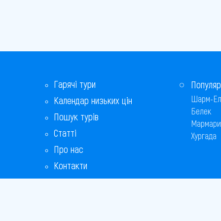
Гарячі тури
Популяр
Шарм-Ел
Календар низьких цін
Белек
Пошук турів
Мармари
Статті
Хургада
Про нас
Контакти
Бонусна програма
Відповіді на популярні питання