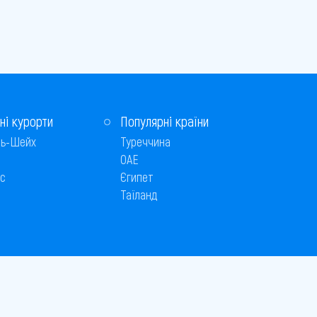
ні курорти
Популярні країни
ь-Шейх
Туреччина
ОАЕ
с
Єгипет
Таїланд