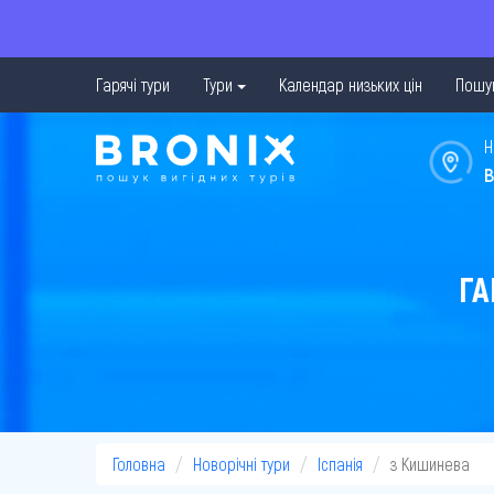
Гарячі тури
Тури
Календар низьких цін
Пошук
Н
в
ГА
Головна
Новорічні тури
Іспанія
з Кишинева