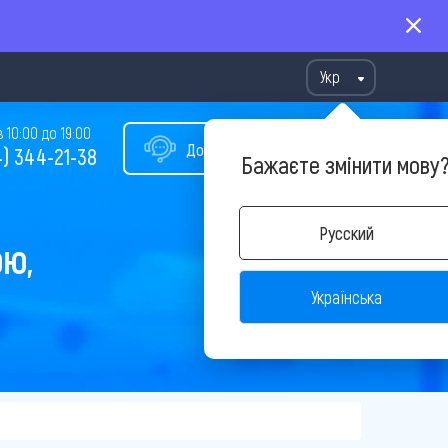
Укр
10:00 до 19:00
Допомога у виборі туру
) 344-21-38
Бажаєте змінити мову
Русский
ОЮ,
Українська