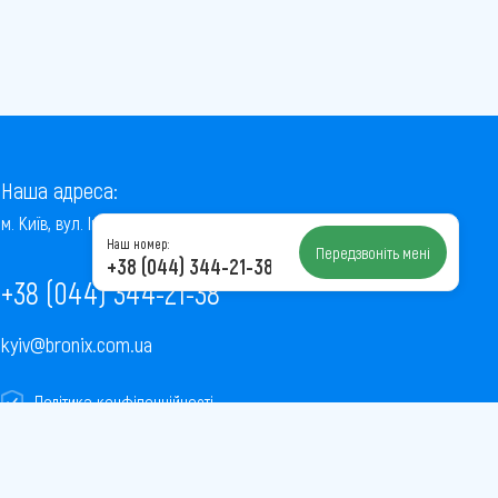
Наша адреса:
м. Київ, вул. Інститутська, 22/7, оф. 41
Наш номер:
Передзвоніть мені
+38 (044) 344-21-38
+38 (044) 344-21-38
kyiv@bronix.com.ua
Політика конфіденційності
Пользовательское соглашение
Публічна оферта
Карта сайту