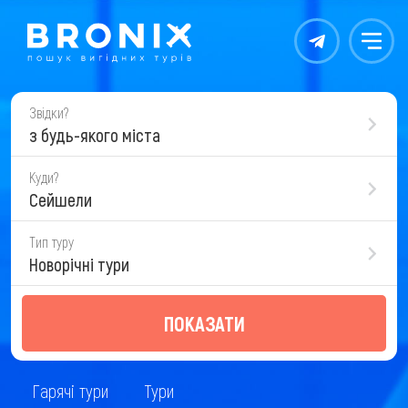
Контакты
Меню
Звідки?
з будь-якого міста
Куди?
Сейшели
Тип туру
Новорічні тури
ПОКАЗАТИ
Гарячі тури
Тури