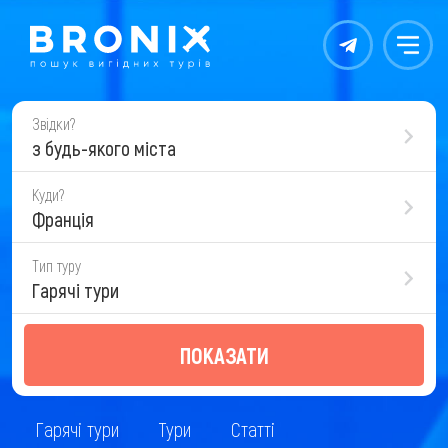
Контакты
Меню
Звідки?
з будь-якого міста
Куди?
Франція
Тип туру
Гарячі тури
ПОКАЗАТИ
Гарячі тури
Тури
Статті