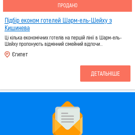
ПРОДАНО
Підбір економ готелей Шарм-ель-Шейху з
Кишинева
Ці кілька економічних готелів на першій лінії в Шарм-ель-
Шейху пропонують відмінний сімейний відпочи...
Єгипет
ДЕТАЛЬНІШЕ