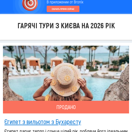
ГАРЯЧІ ТУРИ З КИЄВА НА 2026 РІК
ПРОДАНО
Єгипет з вильотом з Бухаресту
Єгипет дарує тепло і сонце цілий рік, роблячи його ідеальним