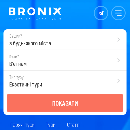
Контакты
Меню
Звідки?
з будь-якого міста
Куди?
В'єтнам
Тип туру
Екзотичні тури
ПОКАЗАТИ
Гарячі тури
Тури
Статті