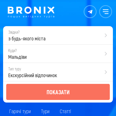
Контакты
Меню
Звідки?
з будь-якого міста
Куди?
Мальдіви
Тип туру
Екскурсійний відпочинок
ПОКАЗАТИ
Гарячі тури
Тури
Статті