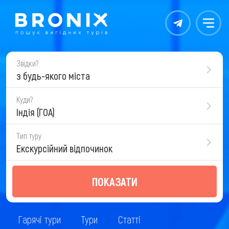
Контакты
Меню
Звідки?
з будь-якого міста
Куди?
Індія (ГОА)
Тип туру
Екскурсійний відпочинок
ПОКАЗАТИ
Гарячі тури
Тури
Статті