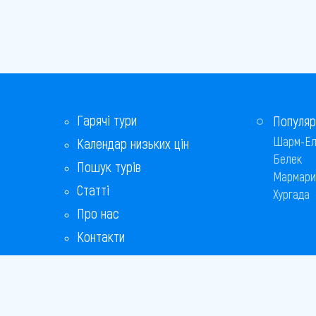
Гарячі тури
Популяр
Шарм-Ел
Календар низьких цін
Белек
Пошук турів
Мармари
Статті
Хургада
Про нас
Контакти
Бонусна програма
Відповіді на популярні питання