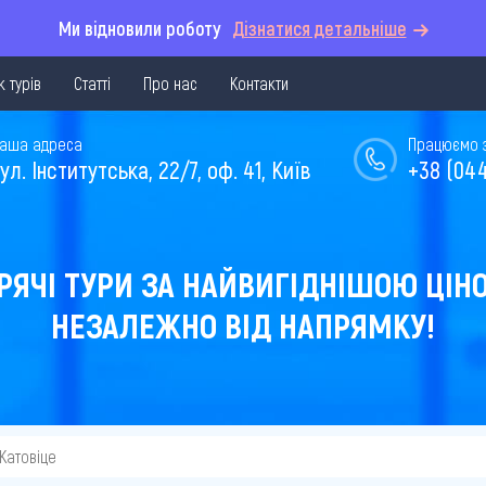
Ми відновили роботу
Дізнатися детальніше
 турів
Статті
Про нас
Контакти
аша адреса
Працюємо з 
ул. Інститутська, 22/7, оф. 41, Київ
+38 (044
РЯЧІ ТУРИ ЗА НАЙВИГІДНІШОЮ ЦІН
НЕЗАЛЕЖНО ВІД НАПРЯМКУ!
 Катовіце