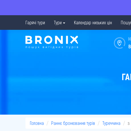
Гарячі тури
Тури
Календар низьких цін
Пошук
Н
в
ГА
Головна
Раннє бронювання турів
Туреччина
з