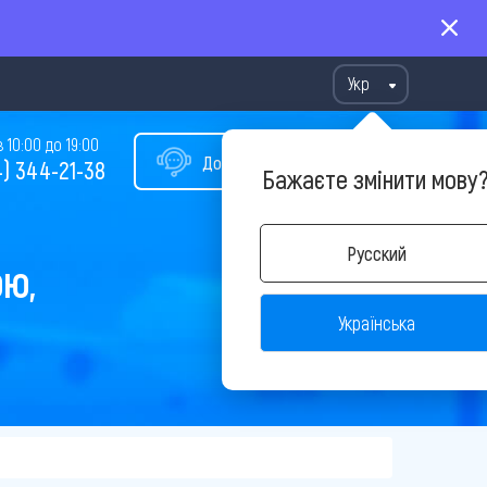
Укр
10:00 до 19:00
Допомога у виборі туру
) 344-21-38
Бажаєте змінити мову
Русский
ОЮ,
Українська