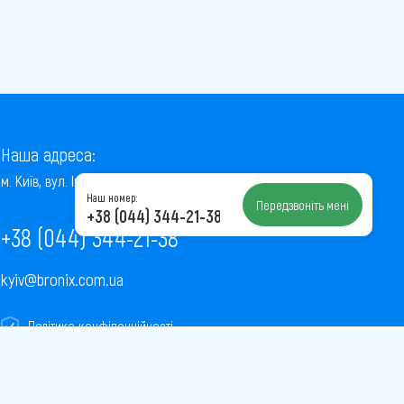
Наша адреса:
м. Київ, вул. Інститутська, 22/7, оф. 41
Наш номер:
Передзвоніть мені
+38 (044) 344-21-38
+38 (044) 344-21-38
kyiv@bronix.com.ua
Політика конфіденційності
Пользовательское соглашение
Публічна оферта
Карта сайту