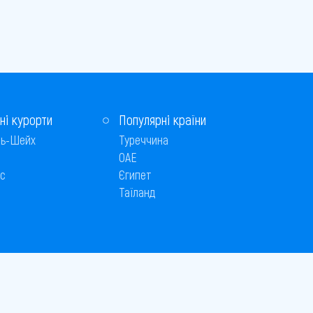
ні курорти
Популярні країни
ь-Шейх
Туреччина
ОАЕ
с
Єгипет
Таїланд