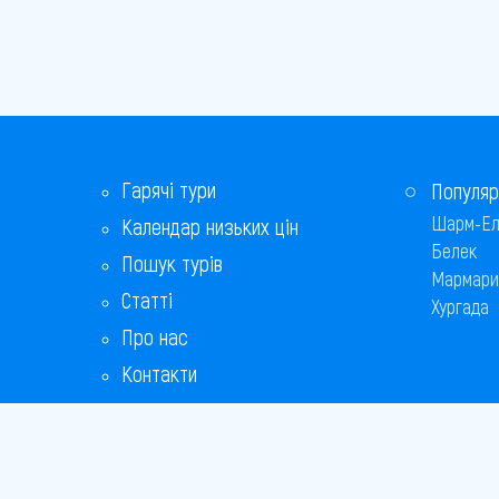
Гарячі тури
Популяр
Шарм-Ел
Календар низьких цін
Белек
Пошук турів
Мармари
Статті
Хургада
Про нас
Контакти
Бонусна програма
Відповіді на популярні питання