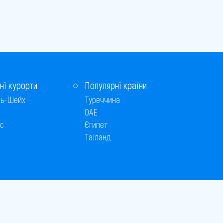
ні курорти
Популярні країни
ь-Шейх
Туреччина
ОАЕ
с
Єгипет
Таїланд