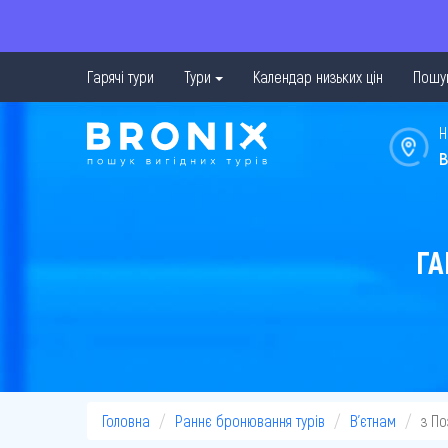
Гарячі тури
Тури
Календар низьких цін
Пошук
Н
в
ГА
Головна
Раннє бронювання турів
В'єтнам
з По