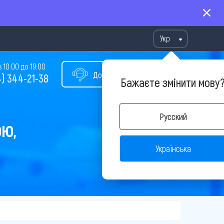
Укр
10:00 до 19:00
Допомога у виборі туру
) 344-21-38
Бажаєте змінити мову
Русский
ОЮ,
Українська