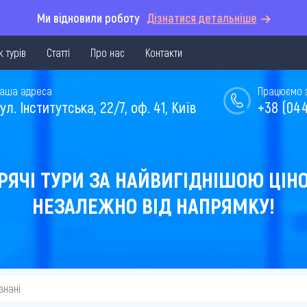
Ми відновили роботу
Дізнатися детальніше
 турів
Статті
Про нас
Контакти
аша адреса
Працюємо з 
ул. Інститутська, 22/7, оф. 41, Київ
+38 (044
РЯЧІ ТУРИ ЗА НАЙВИГІДНІШОЮ ЦІН
НЕЗАЛЕЖНО ВІД НАПРЯМКУ!
знані