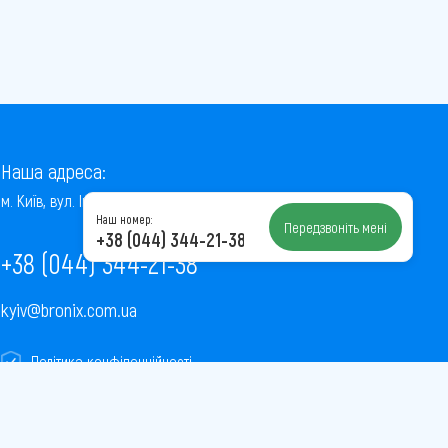
Наша адреса:
м. Київ, вул. Інститутська, 22/7, оф. 41
Наш номер:
Передзвоніть мені
+38 (044) 344-21-38
+38 (044) 344-21-38
kyiv@bronix.com.ua
Політика конфіденційності
Пользовательское соглашение
Публічна оферта
Карта сайту