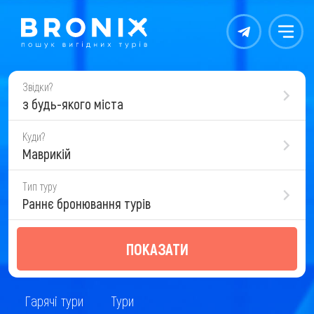
Контакты
Меню
Звідки?
з будь-якого міста
Куди?
Маврикій
Тип туру
Раннє бронювання турів
ПОКАЗАТИ
Гарячі тури
Тури