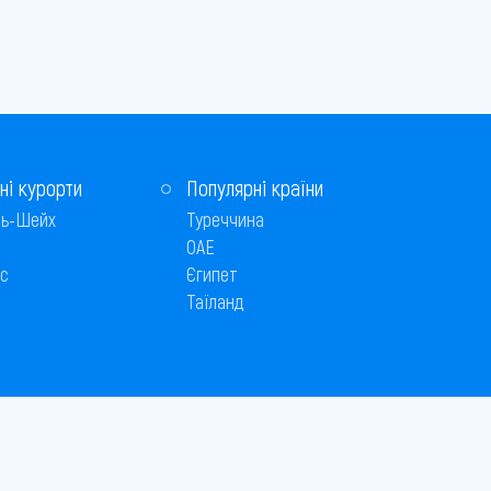
ні курорти
Популярні країни
ь-Шейх
Туреччина
ОАЕ
с
Єгипет
Таїланд