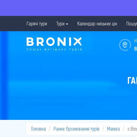
Гарячі тури
Тури
Календар низьких цін
Пошук
Н
в
ГА
Головна
Раннє бронювання турів
Мальта
з Ві