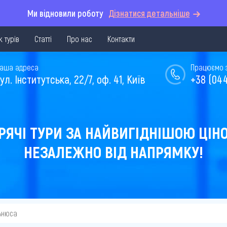
Ми відновили роботу
Дізнатися детальніше
 турів
Статті
Про нас
Контакти
аша адреса
Працюємо з 
ул. Інститутська, 22/7, оф. 41, Київ
+38 (044
РЯЧІ ТУРИ ЗА НАЙВИГІДНІШОЮ ЦІН
НЕЗАЛЕЖНО ВІД НАПРЯМКУ!
льнюса