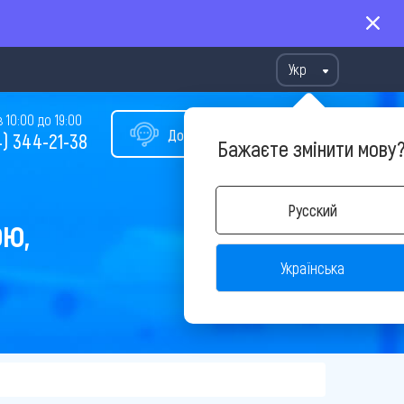
Укр
10:00 до 19:00
Допомога у виборі туру
) 344-21-38
Бажаєте змінити мову
Русский
ОЮ,
Українська