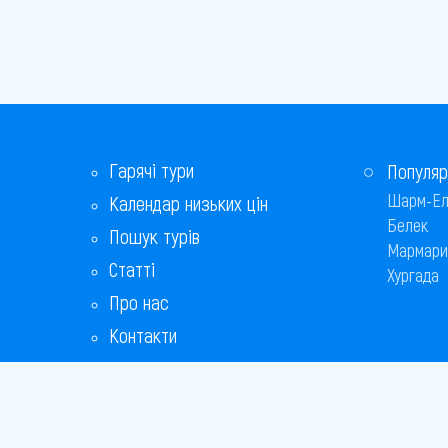
Гарячі тури
Популяр
Шарм-Ел
Календар низьких цін
Белек
Пошук турів
Мармари
Статті
Хургада
Про нас
Контакти
Бонусна програма
Відповіді на популярні питання