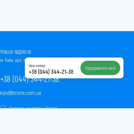
Наша адреса:
м. Київ, вул. Інститутська, 22/7, оф. 41
Наш номер:
Передзвоніть мені
+38 (044) 344-21-38
+38 (044) 344-21-38
kyiv@bronix.com.ua
Політика конфіденційності
Пользовательское соглашение
Публічна оферта
Карта сайту