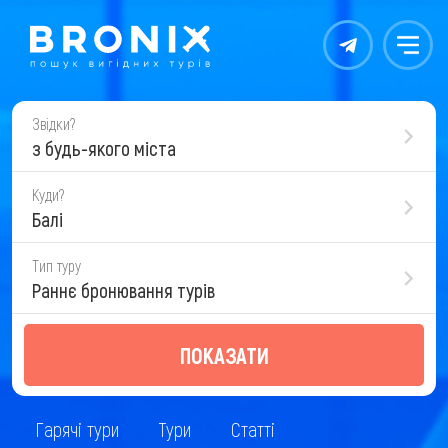
Контакты
Меню
Звідки?
з будь-якого міста
Куди?
Балі
Тип туру
Раннє бронювання турів
ПОКАЗАТИ
Гарячі тури
Тури
Статті