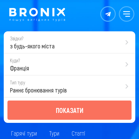
Контакты
Меню
Звідки?
з будь-якого міста
Куди?
Франція
Тип туру
Раннє бронювання турів
ПОКАЗАТИ
Гарячі тури
Тури
Статті