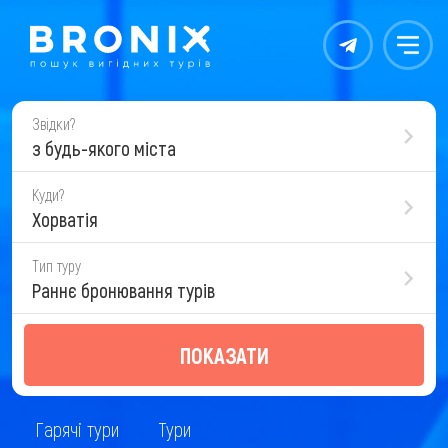
Контакты
Меню
Звідки?
з будь-якого міста
Куди?
Хорватія
Тип туру
Раннє бронювання турів
ПОКАЗАТИ
Гарячі тури
Тури