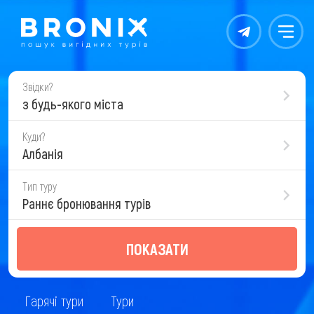
Контакты
Меню
Звідки?
з будь-якого міста
Куди?
Албанія
Тип туру
Раннє бронювання турів
ПОКАЗАТИ
Гарячі тури
Тури