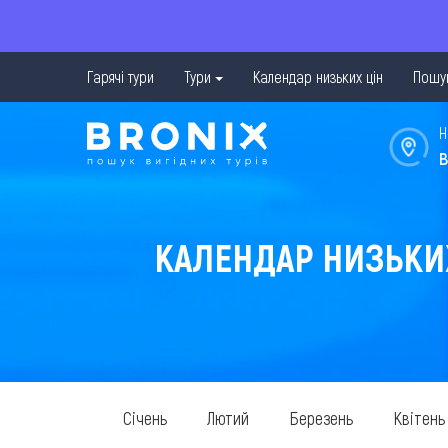
Гарячі тури
Тури
Календар низьких цін
Пошук
Н
в
КАЛЕНДАР НИЗЬКИХ 
Січень
Лютий
Березень
Квітень