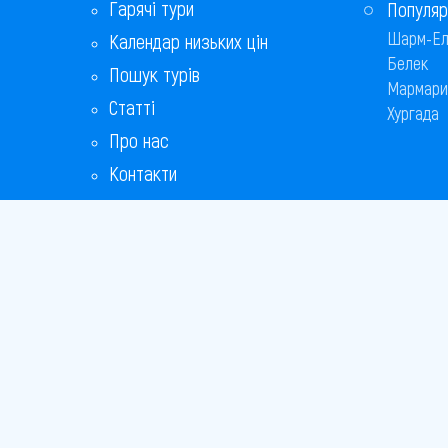
Гарячі тури
Популяр
Шарм-Ел
Календар низьких цін
Белек
Пошук турів
Мармари
Статті
Хургада
Про нас
Контакти
Бонусна програма
Відповіді на популярні питання
Copyright
Bronix 20
Сайт не 