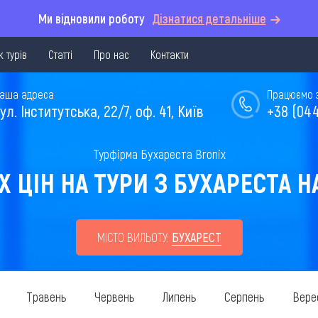
Ми відновили роботу
Дізнатися детальніше
 турів
Статті
Про нас
Контакти
аша адреса
Працюємо з 
ул. Інститутська, 22/7, оф. 41, Київ
+38 (044
Турфірма Бухареста Bronix
ЦІН НА ТУРИ З БУХАРЕСТА НА
МІСТО ВИЛЬОТУ:
БУХАРЕСТ
Травень
Червень
Липень
Серпень
Вере