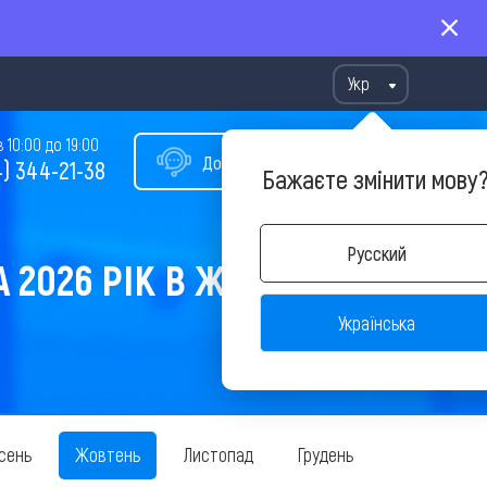
Укр
10:00 до 19:00
Допомога у виборі туру
) 344-21-38
Бажаєте змінити мову
Русский
 2026 РІК В ЖОВТНІ
Українська
сень
Жовтень
Листопад
Грудень