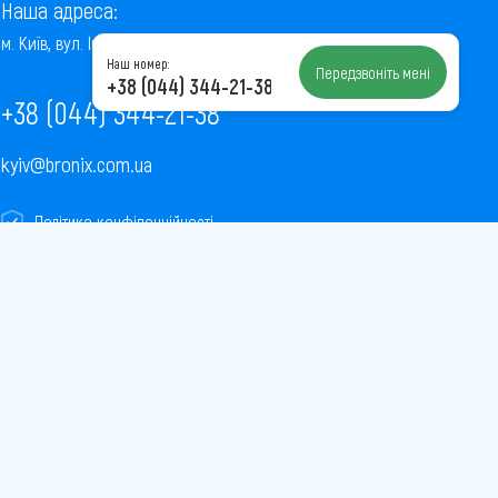
Наша адреса:
м. Київ, вул. Інститутська, 22/7, оф. 41
Наш номер:
Передзвоніть мені
+38 (044) 344-21-38
+38 (044) 344-21-38
kyiv@bronix.com.ua
Політика конфіденційності
Пользовательское соглашение
Публічна оферта
Карта сайту
Завантажити
Завантажити
додаток
додаток
в
в
AppStore
PlayMarket