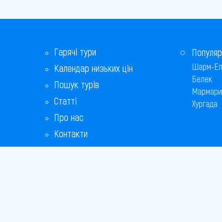
Гарячі тури
Популяр
Шарм-Ел
Календар низьких цін
Белек
Пошук турів
Мармари
Статті
Хургада
Про нас
Контакти
Бонусна програма
Відповіді на популярні питання