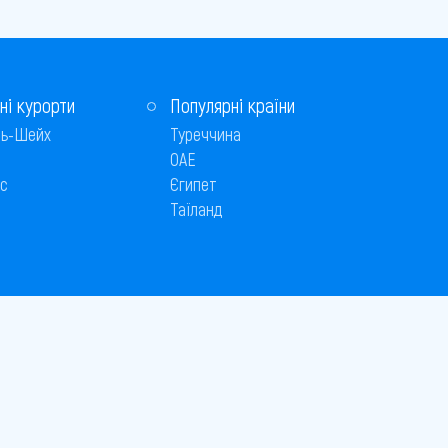
ні курорти
Популярні країни
ь-Шейх
Туреччина
ОАЕ
с
Єгипет
Таїланд
Способи оплати