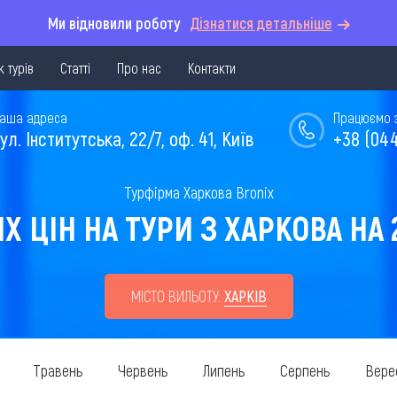
Ми відновили роботу
Дізнатися детальніше
 турів
Статті
Про нас
Контакти
аша адреса
Працюємо з 
ул. Інститутська, 22/7, оф. 41, Київ
+38 (044
Турфірма Харкова Bronix
 ЦІН НА ТУРИ З ХАРКОВА НА 
МІСТО ВИЛЬОТУ:
ХАРКІВ
Травень
Червень
Липень
Серпень
Вере