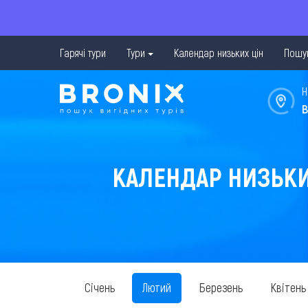
Гарячі тури
Тури
Календар низьких цін
Пошук
Н
в
КАЛЕНДАР НИЗЬКИХ
Січень
Лютий
Березень
Квітень