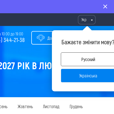
Укр
10:00 до 19:00
Допомога у виборі туру
) 344-21-38
Бажаєте змінити мову
Русский
2027 РІК В ЛЮТОМУ
Українська
сень
Жовтень
Листопад
Грудень