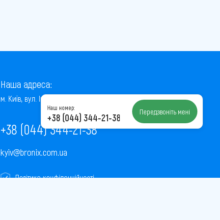
Наша адреса:
м. Київ, вул. Інститутська, 22/7, оф. 41
Наш номер:
Передзвоніть мені
+38 (044) 344-21-38
+38 (044) 344-21-38
kyiv@bronix.com.ua
Політика конфіденційності
Пользовательское соглашение
Публічна оферта
Карта сайту