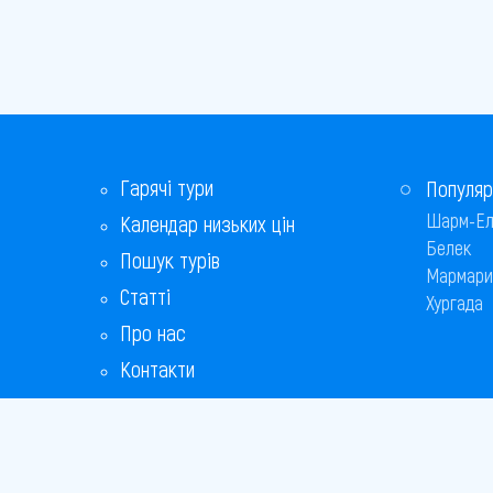
Гарячі тури
Популяр
Шарм-Ел
Календар низьких цін
Белек
Пошук турів
Мармари
Статті
Хургада
Про нас
Контакти
Бонусна програма
Відповіді на популярні питання