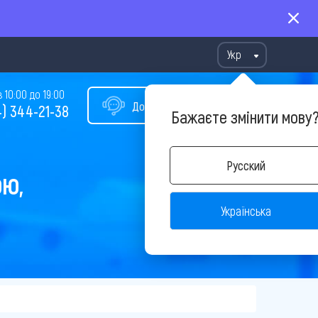
Укр
10:00 до 19:00
Допомога у виборі туру
) 344-21-38
Бажаєте змінити мову
Русский
ОЮ,
Українська