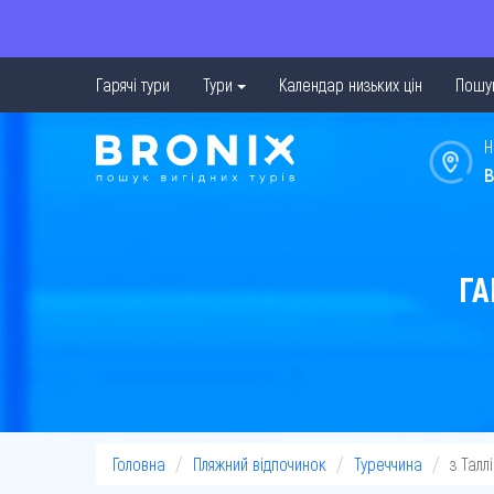
Гарячі тури
Тури
Календар низьких цін
Пошук
Н
в
ГА
Головна
Пляжний відпочинок
Туреччина
з Талл