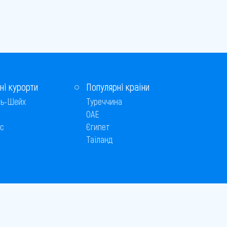
ні курорти
Популярні країни
ь-Шейх
Туреччина
ОАЕ
с
Єгипет
Таїланд