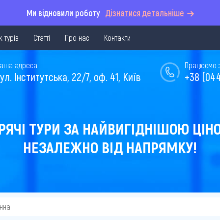
Ми відновили роботу
Дізнатися детальніше
 турів
Статті
Про нас
Контакти
аша адреса
Працюємо з 
ул. Інститутська, 22/7, оф. 41, Київ
+38 (044
РЯЧІ ТУРИ ЗА НАЙВИГІДНІШОЮ ЦІН
НЕЗАЛЕЖНО ВІД НАПРЯМКУ!
інна