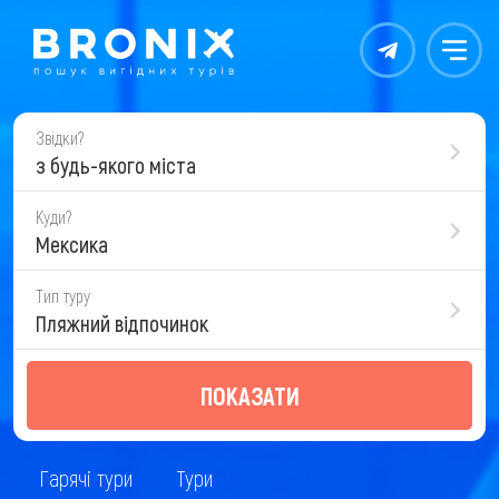
Контакты
Меню
Звідки?
з будь-якого міста
Куди?
Мексика
Тип туру
Пляжний відпочинок
ПОКАЗАТИ
Гарячі тури
Тури