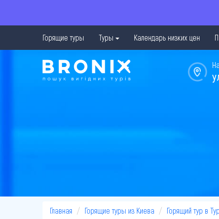
Горящие туры
Туры
Календарь низких цен
П
Н
у
Главная
Горящие туры из Киева
Горящий тур в Ту