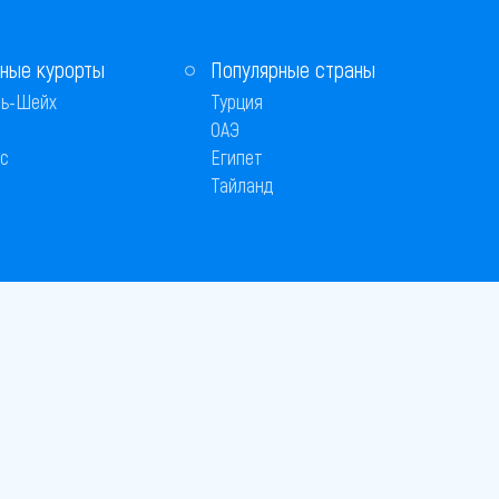
ные курорты
Популярные страны
ь-Шейх
Турция
ОАЭ
с
Египет
Тайланд
Способы оплаты
 © 2005–2026
26