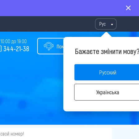
Рус
10:00 до 19:00
Помощь в подборе тура
) 344-21-38
Бажаєте змінити мову
Русский
Українська
 свой номер!