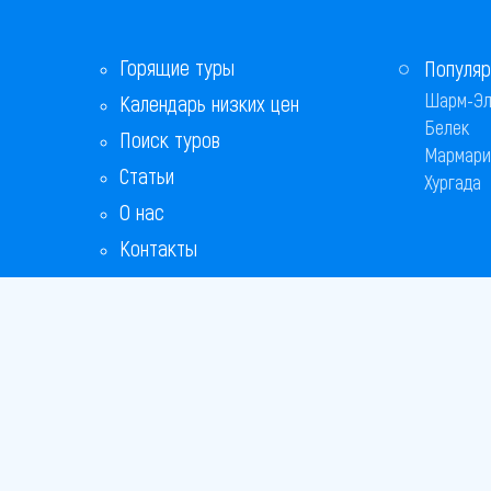
Горящие туры
Популяр
Шарм-Эл
Календарь низких цен
Белек
Поиск туров
Мармари
Статьи
Хургада
О нас
Контакты
Бонусная программа
Ответы на популярные вопросы
Copyright
Bronix 20