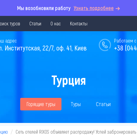
Мы возобновили работу
Узнать подробнее
оиск туров
Статьи
О нас
Контакты
аш адрес
Работаем с 
л. Институтская, 22/7, оф. 41, Киев
+38 (044
Турция
Горящие туры
Туры
Статьи
рцию
Сеть отелей RIXOS объявляет распродажу! Успей забронировать