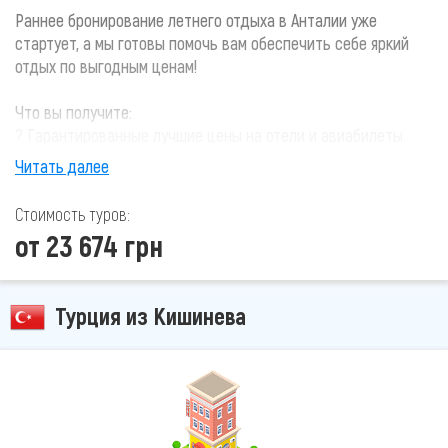
Раннее бронирование летнего отдыха в Анталии уже
стартует, а мы готовы помочь вам обеспечить себе яркий
отдых по выгодным ценам!
Что вы получите:
? Гарантированные лучшие цены на отели и авиабилеты.
? Выгодные условия для раннего бронирования – экономьте
Читать далее
на отдыхе!
? Эксклюзивные предложения для наших клиентов.
Стоимость туров:
? Невероятные впечатления и незабываемые моменты в
от 23 674 грн
прекрасном Анталии.
Не теряйте час – оставайтесь с нами, и мы сделаем ваш
Турция из Кишинева
отдых самым ярким!