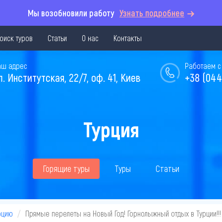
Мы возобновили работу
Узнать подробнее
оиск туров
Статьи
О нас
Контакты
аш адрес
Работаем с 
л. Институтская, 22/7, оф. 41, Киев
+38 (044
Турция
Горящие туры
Туры
Статьи
рцию
Прямые перелеты на Новый Год! Горнолыжный отдых в Турции!!!