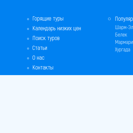
Горящие туры
Популяр
Шарм-Эл
Календарь низких цен
Белек
Поиск туров
Мармари
Статьи
Хургада
О нас
Контакты
Бонусная программа
Ответы на популярные вопросы
Copyright
Bronix 20