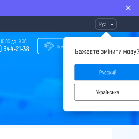
Рус
10:00 до 19:00
Помощь в подборе тура
) 344-21-38
Бажаєте змінити мову
Русский
Українська