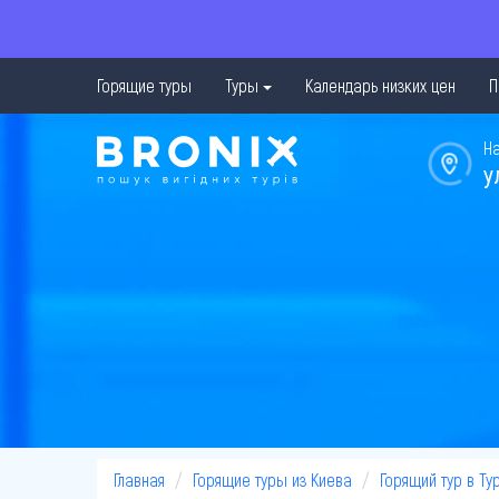
Горящие туры
Туры
Календарь низких цен
П
Н
у
Главная
Горящие туры из Киева
Горящий тур в Ту