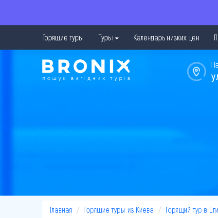
Горящие туры
Туры
Календарь низких цен
П
Н
у
Главная
Горящие туры из Киева
Горящий тур в Ег