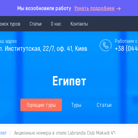
Мы возобновили работу
Узнать подробнее
оиск туров
Статьи
О нас
Контакты
аш адрес
Работаем с 
л. Институтская, 22/7, оф. 41, Киев
+38 (044
Египет
Горящие туры
Туры
Статьи
ипет
Акционные номера в отеле Labranda Club Makadi 4*!