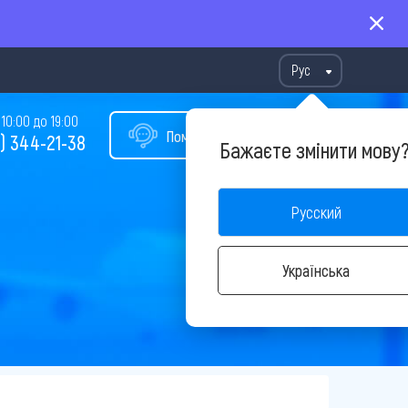
Рус
10:00 до 19:00
Помощь в подборе тура
) 344-21-38
Бажаєте змінити мову
Русский
Українська