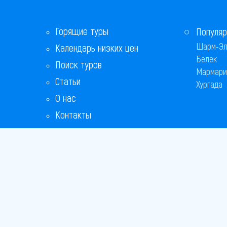
Горящие туры
Популяр
Шарм-Эл
Календарь низких цен
Белек
Поиск туров
Мармари
Статьи
Хургада
О нас
Контакты
Бонусная программа
Ответы на популярные вопросы
Copyright
Bronix 20