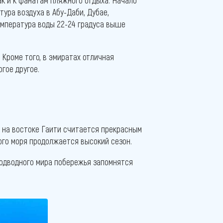
ак и к фанатам пляжного отдыха. Начало
тура воздуха в Абу-Даби, Дубае,
емпература воды 22-24 градуса выше
 Кроме того, в эмиратах отличная
огое другое.
т на востоке Гаити считается прекрасным
ого моря продолжается высокий сезон.
подводного мира побережья запомнятся