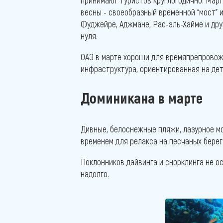
принимают туристов круглогодично. Март
весны - своеобразный временной “мост” и
Фуджейре, Аджмане, Рас-эль-Хайме и дру
нуля.
ОАЭ в марте хороши для времяпрепровожд
инфраструктура, ориентированная на дет
Доминикана в марте
Дивные, белоснежные пляжи, лазурное мо
временем для релакса на песчаных берег
Поклонников дайвинга и снорклинга не 
надолго.