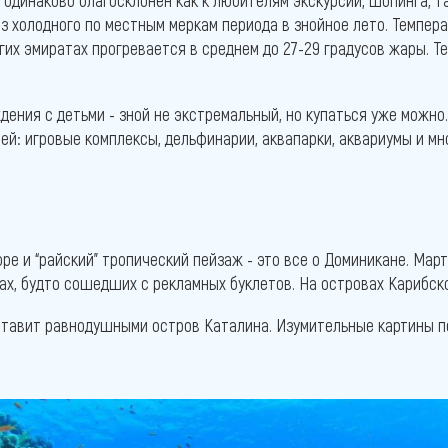
 одинаково благосклонен как к любителям экскурсий, шопинга, т
з холодного по местным меркам периода в знойное лето. Темпера
гих эмиратах прогревается в среднем до 27-29 градусов жары. Т
ения с детьми - зной не экстремальный, но купаться уже можно.
ей: игровые комплексы, дельфинарии, аквапарки, аквариумы и мн
ре и “райский” тропический пейзаж - это все о Доминикане. Мар
ах, будто сошедших с рекламных буклетов. На островах Карибск
оставит равнодушными остров Каталина. Изумительные картины 