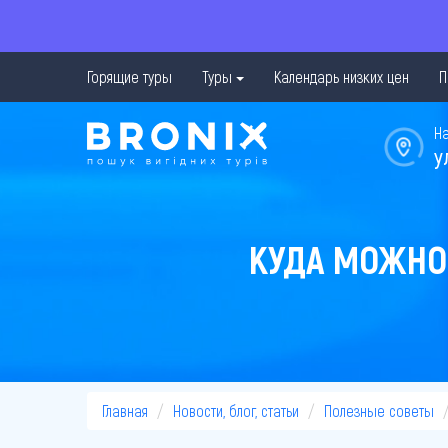
Горящие туры
Туры
Календарь низких цен
П
Н
у
КУДА МОЖНО 
Главная
Новости, блог, статьи
Полезные советы