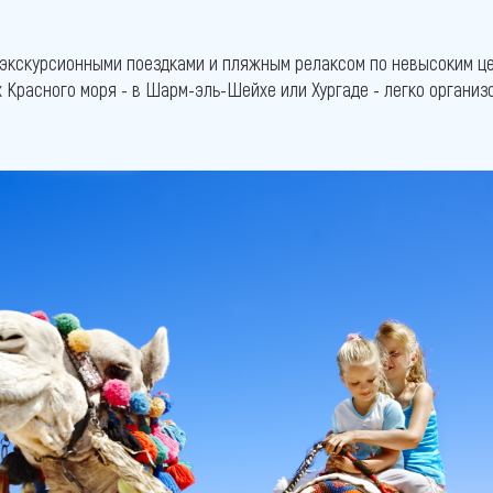
 экскурсионными поездками и пляжным релаксом по невысоким це
х Красного моря - в Шарм-эль-Шейхе или Хургаде - легко органи