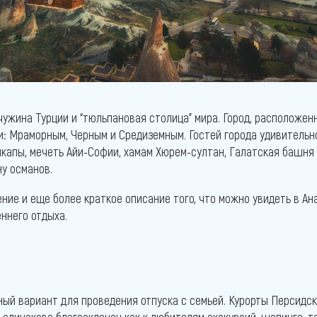
чужина Турции и “тюльпановая столица” мира. Город, расположенн
и: Мраморным, Черным и Средиземным. Гостей города удивительн
пкапы, мечеть Айи-Софии, хамам Хюрем-султан, Галатская башня
ну османов.
ие и еще более краткое описание того, что можно увидеть в Ан
еннего отдыха.
ый вариант для проведения отпуска с семьей. Курорты Персидск