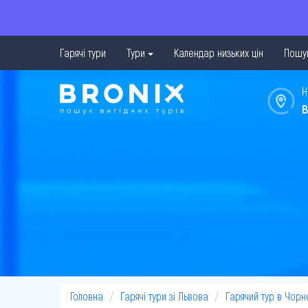
Гарячі тури
Тури
Календар низьких цін
Пошук
Н
в
Головна
Гарячі тури зі Львова
Гарячий тур в Чорн