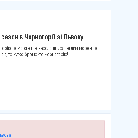
сезон в Чорногорії зі Львову
горію та мрієте ще насолодитися теплим морем та
ою, то хутко бронюйте Чорногорію!
Львова