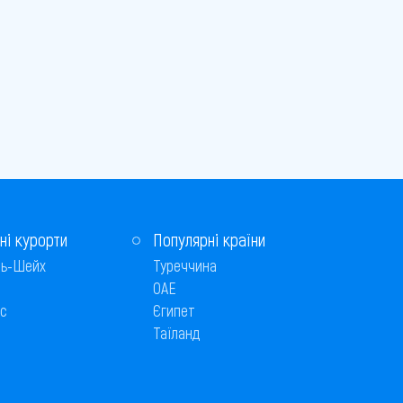
ні курорти
Популярні країни
ь-Шейх
Туреччина
ОАЕ
с
Єгипет
Таїланд