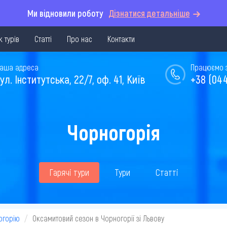
Ми відновили роботу
Дізнатися детальніше
 турів
Статті
Про нас
Контакти
аша адреса
Працюємо з 
ул. Інститутська, 22/7, оф. 41, Київ
+38 (044
Чорногорія
Гарячі тури
Тури
Статті
огорію
Оксамитовий сезон в Чорногорії зі Львову