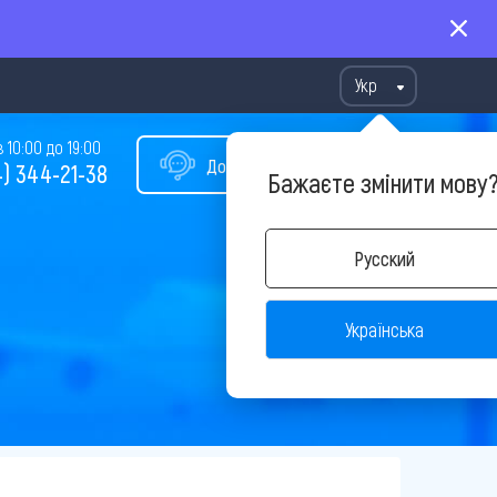
Укр
10:00 до 19:00
Допомога у виборі туру
) 344-21-38
Бажаєте змінити мову
Русский
Українська